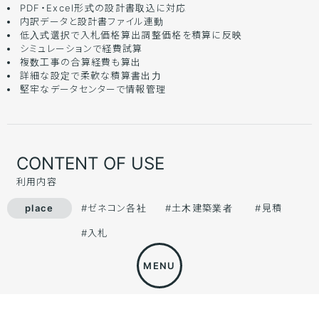
PDF・Excel形式の設計書取込に対応
内訳データと設計書ファイル連動
低入式選択で入札価格算出調整価格を積算に反映
シミュレーションで経費試算
複数工事の合算経費も算出
詳細な設定で柔軟な積算書出力
堅牢なデータセンターで情報管理
CONTENT OF USE
利用内容
#ゼネコン各社
#土木建築業者
#見積
#入札